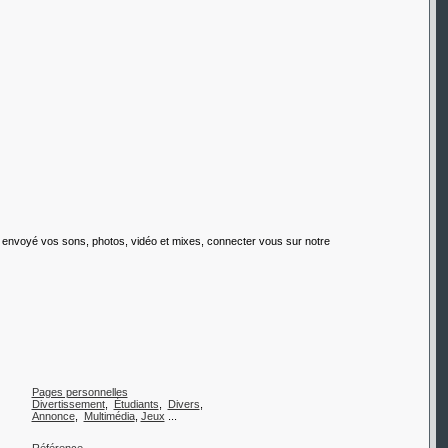
s envoyé vos sons, photos, vidéo et mixes, connecter vous sur notre
Pages personnelles
Divertissement
,
Étudiants
,
Divers
,
Annonce
,
Multimédia
,
Jeux
...