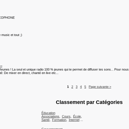
NCOPHONE
music et tout ;)
==
unes ! La seul et unique radio 100 % jeunes qui te permet de diffuser tes sons... Pour nou
: De mixer en direct, chanté en live etc...
1
2
3
4
5
Page suivante >
Classement par Catégories
Éducation
Associations
,
Cours
,
École
,
Santé
,
Formation
,
Internet
...