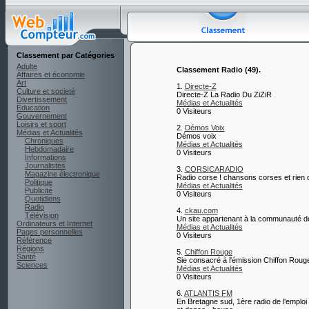
Classement par Catégories
Adulte
Classement Radio (49).
Affaires et économie
Art
1.
Directe-Z
Culture et societé
Directe-Z La Radio Du ZiZiR
Divertissement
Médias et Actualités
Éducation
0 Visiteurs
Gouvernement
Loisirs et sport
2.
Démos Voix
Médias et Actualités
Démos voix
Chroniques
Médias et Actualités
Hebdomadaire
0 Visiteurs
Informations
Journalistes
3.
CORSICARADIO
Magazine électronique
Radio corse ! chansons corses et rien
Politique
Médias et Actualités
Publicité
0 Visiteurs
Quotidiens
Radio
4.
ckau.com
Télévision
Un site appartenant à la communauté d
Ordinateurs et Internet
Médias et Actualités
Pages personnelles
0 Visiteurs
Référence
Régions
5.
Chiffon Rouge
Santé
Sie consacré à l'émission Chiffon Roug
Sciences
Médias et Actualités
0 Visiteurs
6.
ATLANTIS FM
En Bretagne sud, 1ère radio de l'emploi e