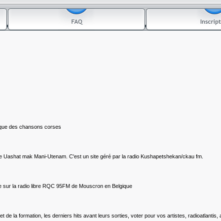
 que des chansons corses
e Uashat mak Mani-Utenam. C'est un site géré par la radio Kushapetshekan/ckau fm.
e sur la radio libre RQC 95FM de Mouscron en Belgique
t de la formation, les derniers hits avant leurs sorties, voter pour vos artistes, radioatlantis,