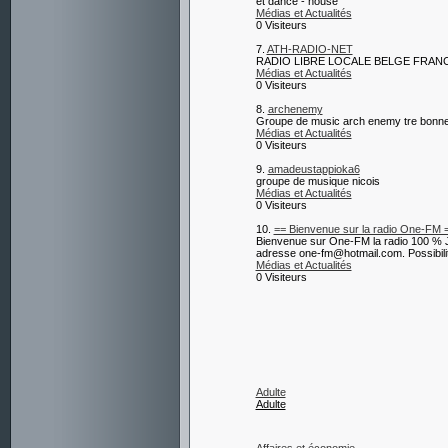
et dance - house
Médias et Actualités
0 Visiteurs
7.
ATH-RADIO-NET
RADIO LIBRE LOCALE BELGE FRA
Médias et Actualités
0 Visiteurs
8.
archenemy
Groupe de music arch enemy tre bonne 
Médias et Actualités
0 Visiteurs
9.
amadeustappioka6
groupe de musique nicois
Médias et Actualités
0 Visiteurs
10.
== Bienvenue sur la radio One-FM 
Bienvenue sur One-FM la radio 100 % Je
adresse one-fm@hotmail.com. Possibilité
Médias et Actualités
0 Visiteurs
Adulte
Adulte