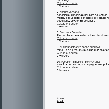
Généalogie
Culture et societé
0 Visiteurs
7.
charlesvanbattel
genealogie, genealogie par nom de familles, 
musique pour guitare, moteurs de recherches
beguinage, egypte, rio de janeiro
Culture et societé
0 Visiteurs
8.
Blasons - Armoiries
Recherche et dessin d'armoiries historiques
Culture et societé
0 Visiteurs
9.
all about detective conan edogawa
tome 1 a 42 + resume musique quiz galerie 
Culture et societé
0 Visiteurs
10.
Adoption, Émotions, Retrouvailles
Aide à la recherche, accompagnement pré et 
Culture et societé
0 Visiteurs
Adulte
Adulte