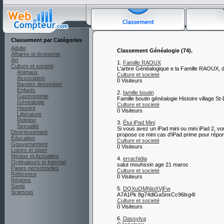
Classement par Catégories
Adulte
Classement Généalogie (74).
Affaires et économie
Art
1.
Famille RAOUX
Culture et societé
L'arbre Généalogique e la Famille RAOUX, d
Animaux
Culture et societé
Association
0 Visiteurs
Bandes dessinées
Enfants
2.
famille boutin
Gastronomie
Famille boutin généalogie Histoire village St
Généalogie
Culture et societé
Histoire
0 Visiteurs
Littérature
Religion
3.
Étui iPad Mini
Sexualité
Si vous avez un iPad mini ou mini iPad 2, v
Divertissement
propose ce mini cas d'iPad prime pour répon
Éducation
Culture et societé
Gouvernement
0 Visiteurs
Loisirs et sport
Médias et Actualités
4.
errachidia
Ordinateurs et Internet
salut mouhssin age 21 maroc
Pages personnelles
Culture et societé
Référence
0 Visiteurs
Régions
Santé
5.
DQXuOMNioXVjFw
Sciences
A7A1Pk 8g74dlGaSnxCc96lsg4l
Culture et societé
0 Visiteurs
6.
Dassylva