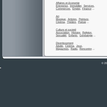
Affaires et économie
Entreprise
,
Immobilier
,
Services
,
Commerces
,
Emploi
,
Finance
...
Art
Musique
,
Artistes
,
Peinture
,
Cinéma
,
Théâtre
,
Poésie
...
Culture et societé
Association
,
Histoire
,
Religion
,
Sexualité
,
Enfants
,
Généalogie
...
Divertissement
Adulte
,
Cinéma
,
Jeux
,
Magazines
,
Radio
,
Rencontre
...
© 2