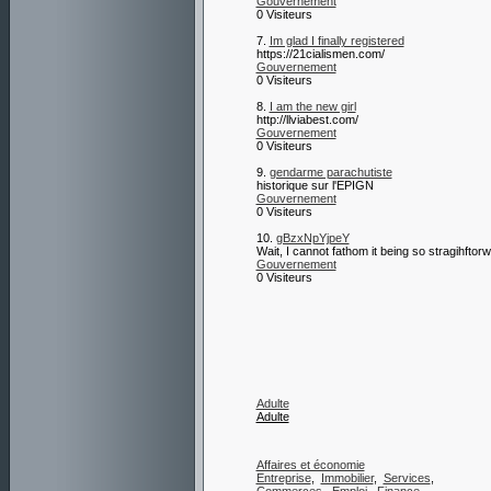
Gouvernement
0 Visiteurs
7.
Im glad I finally registered
https://21cialismen.com/
Gouvernement
0 Visiteurs
8.
I am the new girl
http://llviabest.com/
Gouvernement
0 Visiteurs
9.
gendarme parachutiste
historique sur l'EPIGN
Gouvernement
0 Visiteurs
10.
gBzxNpYjpeY
Wait, I cannot fathom it being so stragihftorw
Gouvernement
0 Visiteurs
Adulte
Adulte
Affaires et économie
Entreprise
,
Immobilier
,
Services
,