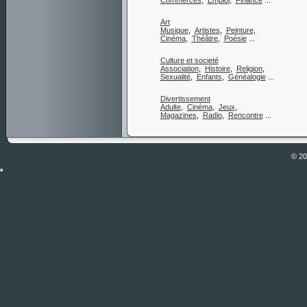
Commerces
,
Emploi
,
Finance
...
Art
Musique
,
Artistes
,
Peinture
,
Cinéma
,
Théâtre
,
Poésie
...
Culture et societé
Association
,
Histoire
,
Religion
,
Sexualité
,
Enfants
,
Généalogie
...
Divertissement
Adulte
,
Cinéma
,
Jeux
,
Magazines
,
Radio
,
Rencontre
...
© 2