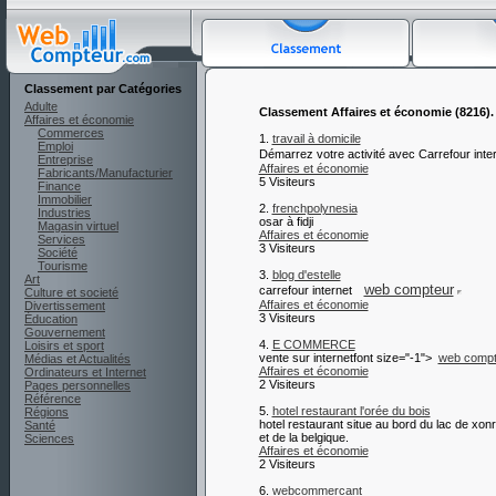
Classement par Catégories
Adulte
Classement Affaires et économie (8216).
Affaires et économie
Commerces
1.
travail à domicile
Emploi
Démarrez votre activité avec Carrefour inte
Entreprise
Affaires et économie
Fabricants/Manufacturier
5 Visiteurs
Finance
Immobilier
2.
frenchpolynesia
Industries
osar à fidji
Magasin virtuel
Affaires et économie
Services
3 Visiteurs
Société
Tourisme
3.
blog d'estelle
Art
web compteur
carrefour internet
Culture et societé
Affaires et économie
Divertissement
3 Visiteurs
Éducation
Gouvernement
4.
E COMMERCE
Loisirs et sport
vente sur internetfont size="-1">
web compt
Médias et Actualités
Affaires et économie
Ordinateurs et Internet
2 Visiteurs
Pages personnelles
Référence
5.
hotel restaurant l'orée du bois
Régions
hotel restaurant situe au bord du lac de xon
Santé
et de la belgique.
Sciences
Affaires et économie
2 Visiteurs
6.
webcommercant