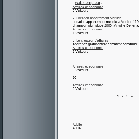
web compteur
Affaires et économie
2 Visiteurs
7.
Location appartement Morillon
Location appartement meublé à Morillon 1100
champion olympique 2006 : Antoine Deneria
Affaires et économie
1 Visiteurs
8.
Le createur d'affaires
Apprenez gratuitement comment construire vot
Affaires et économie
1 Visiteurs
9.
Affaires et économie
0 Visiteurs
10.
Affaires et économie
0 Visiteurs
1
2
3
4
5
Adulte
Adulte