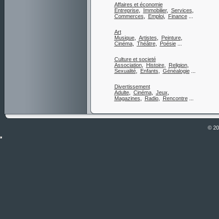
Affaires et économie
Entreprise
,
Immobilier
,
Services
,
Commerces
,
Emploi
,
Finance
...
Art
Musique
,
Artistes
,
Peinture
,
Cinéma
,
Théâtre
,
Poésie
...
Culture et societé
Association
,
Histoire
,
Religion
,
Sexualité
,
Enfants
,
Généalogie
...
Divertissement
Adulte
,
Cinéma
,
Jeux
,
Magazines
,
Radio
,
Rencontre
...
© 2