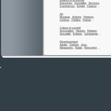
Affaires et économie
Entreprise
,
Immobilier
,
Services
,
Commerces
,
Emploi
,
Finance
...
Art
Musique
,
Artistes
,
Peinture
,
Cinéma
,
Théâtre
,
Poésie
...
Culture et societé
Association
,
Histoire
,
Religion
,
Sexualité
,
Enfants
,
Généalogie
...
Divertissement
Adulte
,
Cinéma
,
Jeux
,
Magazines
,
Radio
,
Rencontre
...