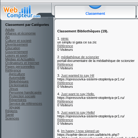
Classement par Catégories
Adulte
Classement Bibliothèques (19).
Affaires et économie
Art
1.
nimic
Culture et societé
un simplu si gata ce sa zic
Divertissement
Référence
Éducation
0 Visiteurs
Gouvernement
Loisirs et sport
2.
médiathèque de scionzier
Médias et Actualités
portail documentaire de la médiathèque de scionzier
Ordinateurs et Internet
Référence
Pages personnelles
0 Visiteurs
Référence
Agriculture
3.
Just wanted to say Hi!
Automobile
https://opressovka-sistemi-otopleniya-pr1.ru/
Bibliothèques
Référence
Dictionnaires
0 Visiteurs
Jésus
Personne handicapée
4.
Just want to say Hello.
Protection sociale
https://opressovka-sistemi-otopleniya-pr1.ru/
Répertoires
Référence
Service de références
0 Visiteurs
Voyage
Régions
5.
Just want to say Hello!
Santé
https://opressovka-sistemi-otopleniya-pr1.ru/
Sciences
Référence
0 Visiteurs
6.
Im happy I now signed up
https://sophie-decor.com.ua/bitrix/rk.php?