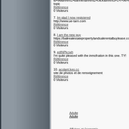
id=96&event1=banner&event2=click&event3=
topic
Référence
0 Visiteurs
7.
Im glad I now registered
http://www.ue-tarn.com
Référence
0 Visiteurs
8.
I am the new guy
https://balirealestatepropertylandsalerentalbuylease.c
Référence
0 Visiteurs
9.
edINPkcwh
I'm quite pleased with the inmofration in this one. TY!
Référence
0 Visiteurs
10.
acolant.keo.cc
site de photos et de renseignement
Référence
0 Visiteurs
Adulte
Adulte