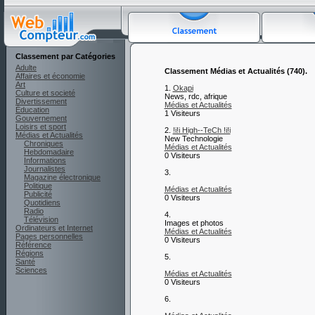
Classement par Catégories
Adulte
Classement Médias et Actualités (740).
Affaires et économie
Art
1.
Okapi
Culture et societé
News, rdc, afrique
Divertissement
Médias et Actualités
Éducation
1 Visiteurs
Gouvernement
Loisirs et sport
2.
!i!i High--TeCh !i!i
Médias et Actualités
New Technologie
Chroniques
Médias et Actualités
Hebdomadaire
0 Visiteurs
Informations
Journalistes
3.
Magazine électronique
Politique
Médias et Actualités
Publicité
0 Visiteurs
Quotidiens
Radio
4.
Télévision
Images et photos
Ordinateurs et Internet
Médias et Actualités
Pages personnelles
0 Visiteurs
Référence
Régions
5.
Santé
Sciences
Médias et Actualités
0 Visiteurs
6.