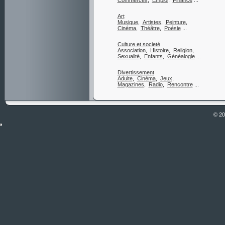
Commerces
,
Emploi
,
Finance
...
Art
Musique
,
Artistes
,
Peinture
,
Cinéma
,
Théâtre
,
Poésie
...
Culture et societé
Association
,
Histoire
,
Religion
,
Sexualité
,
Enfants
,
Généalogie
...
Divertissement
Adulte
,
Cinéma
,
Jeux
,
Magazines
,
Radio
,
Rencontre
...
© 2