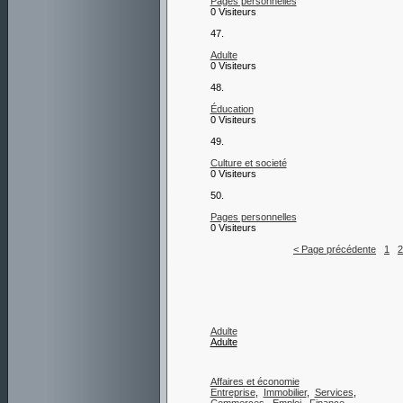
Pages personnelles
0 Visiteurs
47.
Adulte
0 Visiteurs
48.
Éducation
0 Visiteurs
49.
Culture et societé
0 Visiteurs
50.
Pages personnelles
0 Visiteurs
< Page précédente
1
2
Adulte
Adulte
Affaires et économie
Entreprise
,
Immobilier
,
Services
,