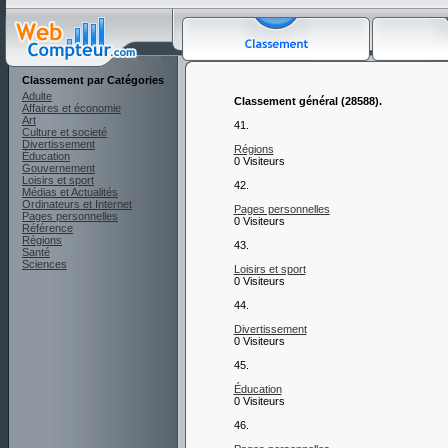
Classement par Catégories
Adulte
Classement général (28588).
Affaires et économie
Art
41.
Culture et societé
Divertissement
Régions
Éducation
0 Visiteurs
Gouvernement
Loisirs et sport
42.
Médias et Actualités
Ordinateurs et Internet
Pages personnelles
Pages personnelles
0 Visiteurs
Référence
Régions
43.
Santé
Sciences
Loisirs et sport
0 Visiteurs
44.
Divertissement
0 Visiteurs
45.
Éducation
0 Visiteurs
46.