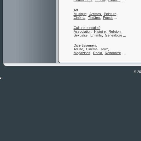
Commerces
,
Emploi
,
Finance
...
Art
Musique
,
Artistes
,
Peinture
,
Cinéma
,
Théâtre
,
Poésie
...
Culture et societé
Association
,
Histoire
,
Religion
,
Sexualité
,
Enfants
,
Généalogie
...
Divertissement
Adulte
,
Cinéma
,
Jeux
,
Magazines
,
Radio
,
Rencontre
...
© 2